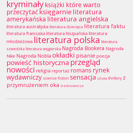
kryminały
książki które warto
księgarnie
przeczytać
literatura
literatura angielska
amerykańska
literatura faktu
literatura australijska
literatura dziecięca
literatura francuska
literatura hiszpańska
literatura
literatura polska
młodzieżowa
literatura
Nagroda Bookera
Nagroda
szwedzka
literatura węgierska
okładki
pisanie
Nagroda Nobla
Nike
poezja
przegląd
powieść historyczna
nowości
rynek
romans
religia
reportaż
wydawniczy
sensacja
z
science-fiction
thrillery
sztuka
przymrużeniem oka
średniowiecze