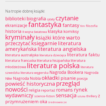
Na tropie dobrej książki:
czytanie
biblioteki
biografia
cytaty
fantastyka
fantasy
ekranizacje
filozofia
film
historia
klasyka
komiksy
II wojna światowa
kryminały
książki które warto
księgarnie
przeczytać
literatura
literatura angielska
amerykańska
literatura faktu
literatura australijska
literatura dziecięca
literatura francuska
literatura hiszpańska
literatura
literatura polska
młodzieżowa
literatura
Nagroda Bookera
Nagroda
szwedzka
literatura węgierska
okładki
pisanie
Nagroda Nobla
Nike
poezja
przegląd
powieść historyczna
nowości
rynek
romans
religia
reportaż
wydawniczy
sensacja
z
science-fiction
thrillery
sztuka
przymrużeniem oka
średniowiecze