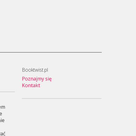
Booktwist.pl
Poznajmy się
Kontakt
wem
je
ie
wać