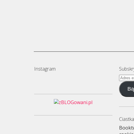
Instagram
Subskr
Adres
e-
Bą
mail
Ciastka
Booktw