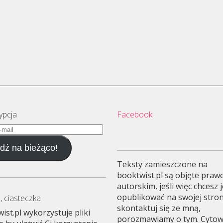
ypcja
Facebook
dź na bieżąco!
Teksty zamieszczone na
booktwist.pl są objęte pra
autorskim, jeśli więc chcesz 
opublikować na swojej stron
, ciasteczka
skontaktuj się ze mną,
ist.pl wykorzystuje pliki
porozmawiamy o tym. Cyto