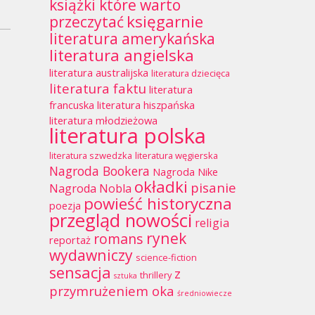
książki które warto
księgarnie
przeczytać
literatura amerykańska
literatura angielska
literatura australijska
literatura dziecięca
literatura faktu
literatura
francuska
literatura hiszpańska
literatura młodzieżowa
literatura polska
literatura szwedzka
literatura węgierska
Nagroda Bookera
Nagroda Nike
okładki
pisanie
Nagroda Nobla
powieść historyczna
poezja
przegląd nowości
religia
rynek
romans
reportaż
wydawniczy
science-fiction
sensacja
z
thrillery
sztuka
przymrużeniem oka
średniowiecze