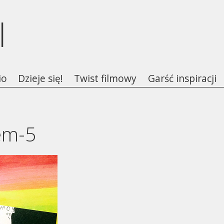
l
io
Dzieje się!
Twist filmowy
Garść inspiracji
em-5