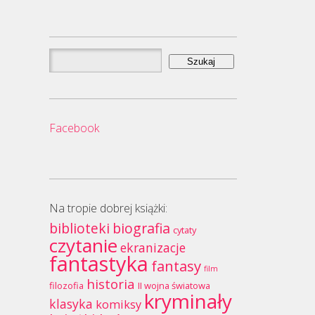
Szukaj:
Facebook
Na tropie dobrej książki:
biblioteki
biografia
cytaty
czytanie
ekranizacje
fantastyka
fantasy
film
historia
filozofia
II wojna światowa
kryminały
klasyka
komiksy