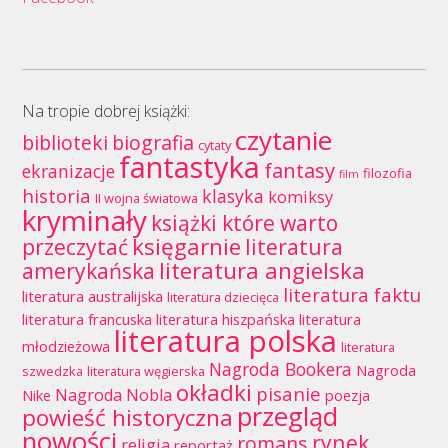
Na tropie dobrej książki:
czytanie
biblioteki
biografia
cytaty
fantastyka
fantasy
ekranizacje
filozofia
film
historia
klasyka
komiksy
II wojna światowa
kryminały
książki które warto
księgarnie
przeczytać
literatura
literatura angielska
amerykańska
literatura faktu
literatura australijska
literatura dziecięca
literatura francuska
literatura hiszpańska
literatura
literatura polska
młodzieżowa
literatura
Nagroda Bookera
Nagroda
szwedzka
literatura węgierska
okładki
pisanie
Nagroda Nobla
Nike
poezja
przegląd
powieść historyczna
nowości
rynek
romans
religia
reportaż