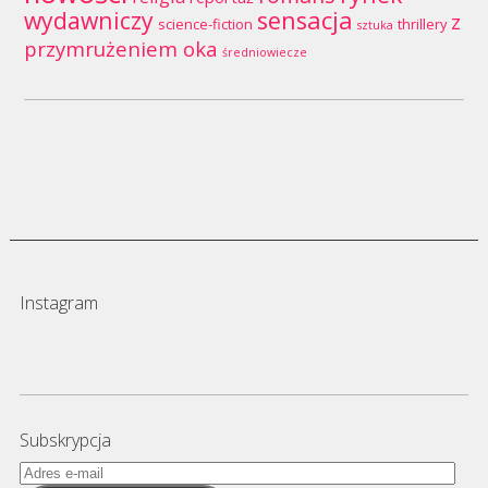
wydawniczy
sensacja
z
science-fiction
thrillery
sztuka
przymrużeniem oka
średniowiecze
Instagram
Subskrypcja
Adres