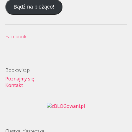
e-
Bądź na bieżąco!
mail
Facebook
Booktwist.pl
Poznajmy się
Kontakt
Ciastka, ciasteczka