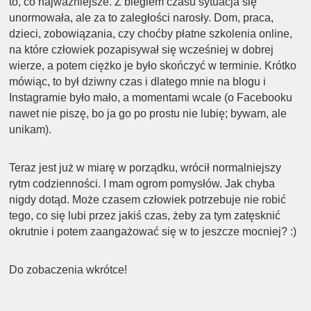
to, co najważniejsze. Z biegiem czasu sytuacja się
unormowała, ale za to zaległości narosły. Dom, praca,
dzieci, zobowiązania, czy choćby płatne szkolenia online,
na które człowiek pozapisywał się wcześniej w dobrej
wierze, a potem ciężko je było skończyć w terminie. Krótko
mówiąc, to był dziwny czas i dlatego mnie na blogu i
Instagramie było mało, a momentami wcale (o Facebooku
nawet nie piszę, bo ja go po prostu nie lubię; bywam, ale
unikam).
Teraz jest już w miarę w porządku, wrócił normalniejszy
rytm codzienności. I mam ogrom pomysłów. Jak chyba
nigdy dotąd. Może czasem człowiek potrzebuje nie robić
tego, co się lubi przez jakiś czas, żeby za tym zatęsknić
okrutnie i potem zaangażować się w to jeszcze mocniej? :)
Do zobaczenia wkrótce!