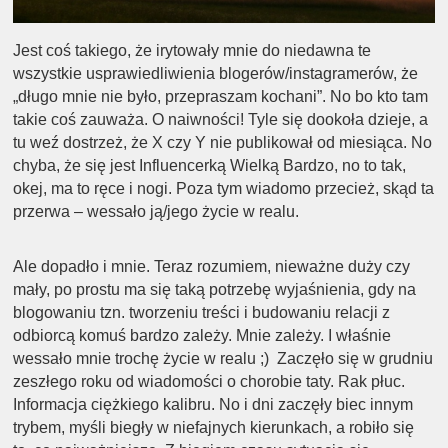
​Jest coś takiego, że irytowały mnie do niedawna te
wszystkie usprawiedliwienia blogerów/instagramerów, że
„długo mnie nie było, przepraszam kochani”. No bo kto tam
takie coś zauważa. O naiwności! Tyle się dookoła dzieje, a
tu weź dostrzeż, że X czy Y nie publikował od miesiąca. No
chyba, że się jest Influencerką Wielką Bardzo, no to tak,
okej, ma to ręce i nogi. Poza tym wiadomo przecież, skąd ta
przerwa – wessało ją/jego życie w realu.
Ale dopadło i mnie. Teraz rozumiem, nieważne duży czy
mały, po prostu ma się taką potrzebę wyjaśnienia, gdy na
blogowaniu tzn. tworzeniu treści i budowaniu relacji z
odbiorcą komuś bardzo zależy. Mnie zależy. I właśnie
wessało mnie trochę życie w realu ;) Zaczęło się w grudniu
zeszłego roku od wiadomości o chorobie taty. Rak płuc.
Informacja ciężkiego kalibru. No i dni zaczęły biec innym
trybem, myśli biegły w niefajnych kierunkach, a robiło się