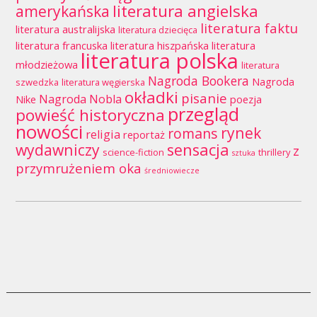
literatura angielska
amerykańska
literatura faktu
literatura australijska
literatura dziecięca
literatura francuska
literatura hiszpańska
literatura
literatura polska
młodzieżowa
literatura
Nagroda Bookera
Nagroda
szwedzka
literatura węgierska
okładki
pisanie
Nagroda Nobla
Nike
poezja
przegląd
powieść historyczna
nowości
rynek
romans
religia
reportaż
wydawniczy
sensacja
z
science-fiction
thrillery
sztuka
przymrużeniem oka
średniowiecze