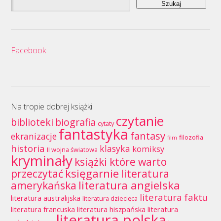
Facebook
Na tropie dobrej książki:
czytanie
biblioteki
biografia
cytaty
fantastyka
fantasy
ekranizacje
filozofia
film
historia
klasyka
komiksy
II wojna światowa
kryminały
książki które warto
księgarnie
przeczytać
literatura
literatura angielska
amerykańska
literatura faktu
literatura australijska
literatura dziecięca
literatura francuska
literatura hiszpańska
literatura
literatura polska