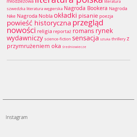
młodzieżowa
literatura
Nagroda Bookera
Nagroda
szwedzka
literatura węgierska
okładki
pisanie
Nagroda Nobla
Nike
poezja
przegląd
powieść historyczna
nowości
rynek
romans
religia
reportaż
wydawniczy
sensacja
z
science-fiction
thrillery
sztuka
przymrużeniem oka
średniowiecze
Instagram