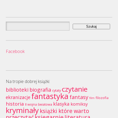
Szukaj:
Facebook
Na tropie dobrej książki:
czytanie
biblioteki
biografia
cytaty
fantastyka
fantasy
ekranizacje
filozofia
film
historia
klasyka
komiksy
II wojna światowa
kryminały
książki które warto
księgarnie
przeczytać
literatura