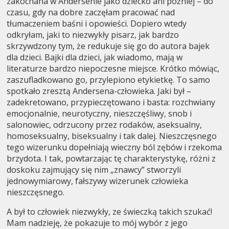
zakochana w Andersenie jako dziecko ani później – do
czasu, gdy na dobre zaczęłam pracować nad
tłumaczeniem baśni i opowieści. Dopiero wtedy
odkryłam, jaki to niezwykły pisarz, jak bardzo
skrzywdzony tym, że redukuje się go do autora bajek
dla dzieci. Bajki dla dzieci, jak wiadomo, mają w
literaturze bardzo niepoczesne miejsce. Krótko mówiąc,
zaszufladkowano go, przylepiono etykietkę. To samo
spotkało zresztą Andersena-człowieka. Jaki był –
zadekretowano, przypieczętowano i basta: rozchwiany
emocjonalnie, neurotyczny, nieszczęśliwy, snob i
salonowiec, odrzucony przez rodaków, aseksualny,
homoseksualny, biseksualny i tak dalej. Nieszczęsnego
tego wizerunku dopełniają wieczny ból zębów i rzekoma
brzydota. I tak, powtarzając tę charakterystykę, różni z
doskoku zajmujący się nim „znawcy” stworzyli
jednowymiarowy, fałszywy wizerunek człowieka
nieszczęsnego.
A był to człowiek niezwykły, ze świeczką takich szukać!
Mam nadzieję, że pokazuje to mój wybór z jego