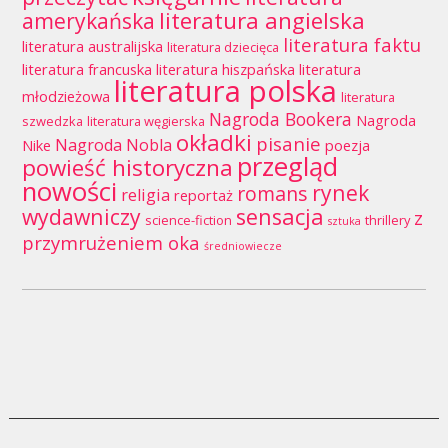
literatura angielska
amerykańska
literatura faktu
literatura australijska
literatura dziecięca
literatura francuska
literatura hiszpańska
literatura
literatura polska
młodzieżowa
literatura
Nagroda Bookera
Nagroda
szwedzka
literatura węgierska
okładki
pisanie
Nagroda Nobla
Nike
poezja
przegląd
powieść historyczna
nowości
rynek
romans
religia
reportaż
wydawniczy
sensacja
z
science-fiction
thrillery
sztuka
przymrużeniem oka
średniowiecze