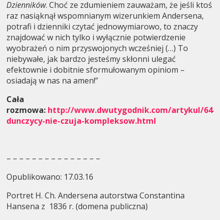
Dzienników
. Choć ze zdumieniem zauważam, że jeśli ktoś
raz nasiąknął wspomnianym wizerunkiem Andersena,
potrafi i dzienniki czytać jednowymiarowo, to znaczy
znajdować w nich tylko i wyłącznie potwierdzenie
wyobrażeń o nim przyswojonych wcześniej (…) To
niebywałe, jak bardzo jesteśmy skłonni ulegać
efektownie i dobitnie sformułowanym opiniom –
osiadają w nas na amen!”
Cała
rozmowa:
http://www.dwutygodnik.com/artykul/644
dunczycy-nie-czuja-kompleksow.html
– – – – – – – – – – – – – – –
Opublikowano: 17.03.16
Portret H. Ch. Andersena autorstwa Constantina
Hansena z 1836 r. (domena publiczna)