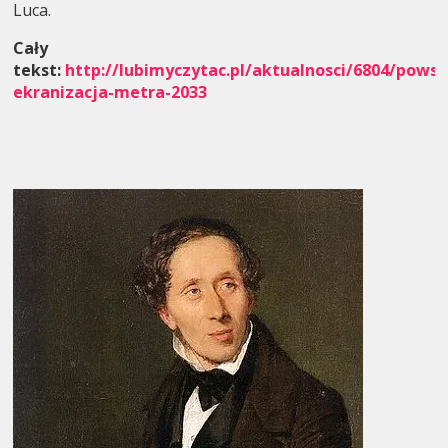
Luca.
Cały
tekst:
http://lubimyczytac.pl/aktualnosci/6804/powst
ekranizacja-metra-2033