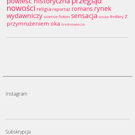
przegląd
powieść historyczna
nowości
rynek
romans
religia
reportaż
wydawniczy
sensacja
z
science-fiction
thrillery
sztuka
przymrużeniem oka
średniowiecze
Instagram
Subskrypcja