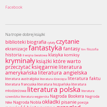
Facebook
Na tropie dobrej książki:
czytanie
biblioteki
biografia
cytaty
fantastyka
fantasy
ekranizacje
filozofia
film
historia
klasyka
komiksy
II wojna światowa
kryminały
książki które warto
księgarnie
przeczytać
literatura
literatura angielska
amerykańska
literatura faktu
literatura australijska
literatura dziecięca
literatura francuska
literatura hiszpańska
literatura
literatura polska
młodzieżowa
literatura
Nagroda Bookera
Nagroda
szwedzka
literatura węgierska
okładki
pisanie
Nagroda Nobla
Nike
poezja