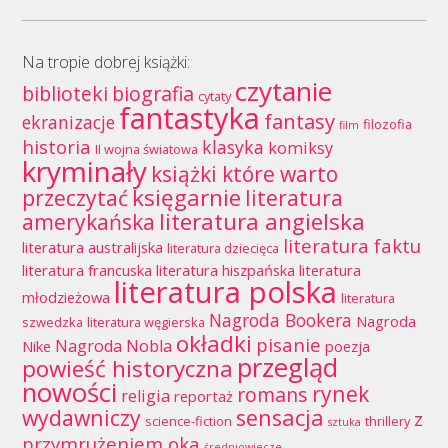
Na tropie dobrej książki:
czytanie
biblioteki
biografia
cytaty
fantastyka
fantasy
ekranizacje
filozofia
film
historia
klasyka
komiksy
II wojna światowa
kryminały
książki które warto
księgarnie
przeczytać
literatura
literatura angielska
amerykańska
literatura faktu
literatura australijska
literatura dziecięca
literatura francuska
literatura hiszpańska
literatura
literatura polska
młodzieżowa
literatura
Nagroda Bookera
Nagroda
szwedzka
literatura węgierska
okładki
pisanie
Nagroda Nobla
Nike
poezja
przegląd
powieść historyczna
nowości
rynek
romans
religia
reportaż
wydawniczy
sensacja
z
science-fiction
thrillery
sztuka
przymrużeniem oka
średniowiecze