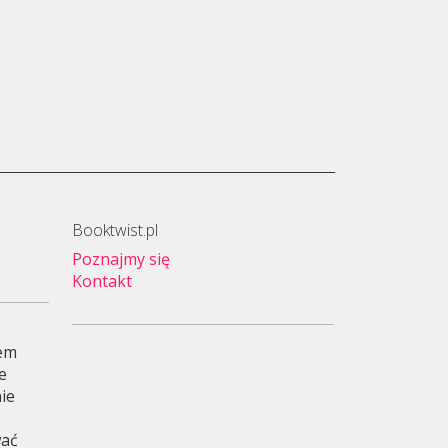
Booktwist.pl
Poznajmy się
Kontakt
wem
je
ie
wać