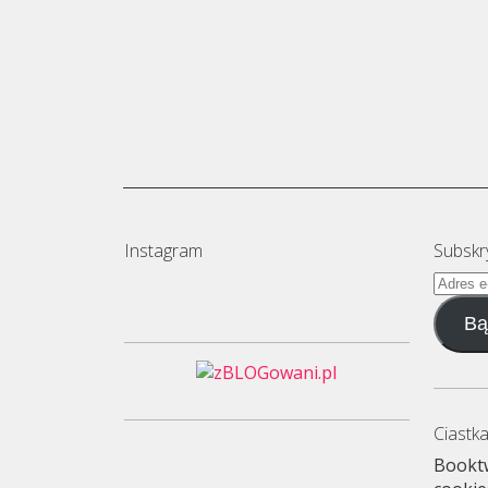
Instagram
Subskr
Adres
e-
Bą
mail
Ciastka
Booktw