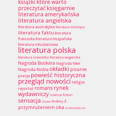
książki które warto
księgarnie
przeczytać
literatura amerykańska
literatura angielska
literatura australijska
literatura dziecięca
literatura faktu
literatura
francuska
literatura hiszpańska
literatura młodzieżowa
literatura polska
literatura szwedzka
literatura węgierska
Nagroda Bookera
Nagroda Nike
okładki
pisanie
Nagroda Nobla
powieść historyczna
poezja
przegląd nowości
religia
rynek
romans
reportaż
wydawniczy
science-fiction
sensacja
z
thrillery
sztuka
przymrużeniem oka
średniowiecze