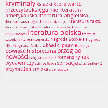
kryminały
książki które warto
księgarnie
przeczytać
literatura
literatura angielska
amerykańska
literatura faktu
literatura australijska
literatura dziecięca
literatura francuska
literatura hiszpańska
literatura
literatura polska
młodzieżowa
literatura
Nagroda Bookera
Nagroda
szwedzka
literatura węgierska
okładki
pisanie
Nagroda Nobla
Nike
poezja
przegląd
powieść historyczna
nowości
rynek
romans
religia
reportaż
wydawniczy
sensacja
z
science-fiction
thrillery
sztuka
przymrużeniem oka
średniowiecze