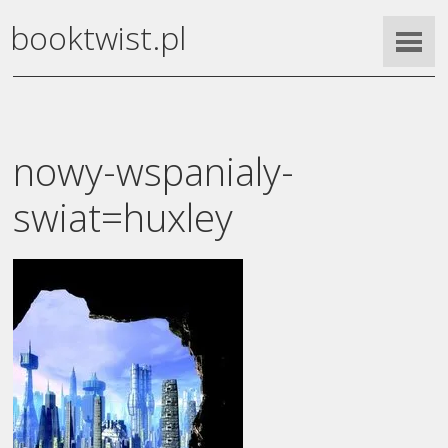
booktwist.pl
nowy-wspanialy-
swiat=huxley