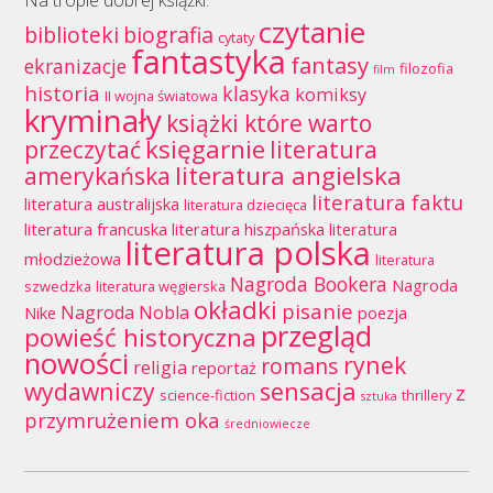
Na tropie dobrej książki:
czytanie
biblioteki
biografia
cytaty
fantastyka
fantasy
ekranizacje
filozofia
film
historia
klasyka
komiksy
II wojna światowa
kryminały
książki które warto
księgarnie
przeczytać
literatura
literatura angielska
amerykańska
literatura faktu
literatura australijska
literatura dziecięca
literatura francuska
literatura hiszpańska
literatura
literatura polska
młodzieżowa
literatura
Nagroda Bookera
Nagroda
szwedzka
literatura węgierska
okładki
pisanie
Nagroda Nobla
Nike
poezja
przegląd
powieść historyczna
nowości
rynek
romans
religia
reportaż
wydawniczy
sensacja
z
science-fiction
thrillery
sztuka
przymrużeniem oka
średniowiecze