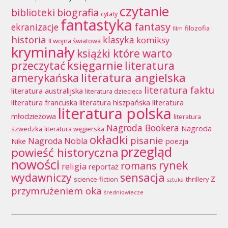
czytanie
biblioteki
biografia
cytaty
fantastyka
fantasy
ekranizacje
filozofia
film
historia
klasyka
komiksy
II wojna światowa
kryminały
książki które warto
księgarnie
przeczytać
literatura
literatura angielska
amerykańska
literatura faktu
literatura australijska
literatura dziecięca
literatura francuska
literatura hiszpańska
literatura
literatura polska
młodzieżowa
literatura
Nagroda Bookera
Nagroda
szwedzka
literatura węgierska
okładki
pisanie
Nagroda Nobla
Nike
poezja
przegląd
powieść historyczna
nowości
rynek
romans
religia
reportaż
wydawniczy
sensacja
z
science-fiction
thrillery
sztuka
przymrużeniem oka
średniowiecze