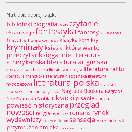
Na tropie dobrej książki:
czytanie
biblioteki
biografia
cytaty
fantastyka
fantasy
ekranizacje
filozofia
film
historia
klasyka
komiksy
II wojna światowa
kryminały
książki które warto
księgarnie
przeczytać
literatura
literatura angielska
amerykańska
literatura faktu
literatura australijska
literatura dziecięca
literatura francuska
literatura hiszpańska
literatura
literatura polska
młodzieżowa
literatura
Nagroda Bookera
Nagroda
szwedzka
literatura węgierska
okładki
pisanie
Nagroda Nobla
Nike
poezja
przegląd
powieść historyczna
nowości
rynek
romans
religia
reportaż
wydawniczy
sensacja
z
science-fiction
thrillery
sztuka
przymrużeniem oka
średniowiecze