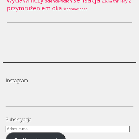
z
science-fiction
thrillery
sztuka
przymrużeniem oka
średniowiecze
Instagram
Subskrypcja
Adres
e-