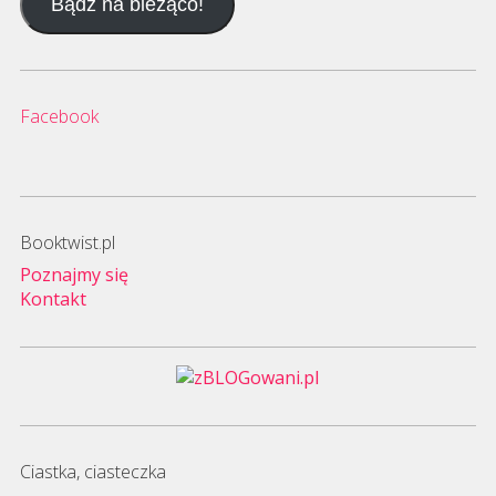
Bądź na bieżąco!
mail
Facebook
Booktwist.pl
Poznajmy się
Kontakt
Ciastka, ciasteczka