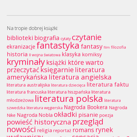
Na tropie dobrej książki:
czytanie
biblioteki
biografia
cytaty
fantastyka
fantasy
ekranizacje
filozofia
film
historia
klasyka
komiksy
II wojna światowa
kryminały
książki które warto
księgarnie
przeczytać
literatura
literatura angielska
amerykańska
literatura faktu
literatura australijska
literatura dziecięca
literatura francuska
literatura hiszpańska
literatura
literatura polska
młodzieżowa
literatura
Nagroda Bookera
Nagroda
szwedzka
literatura węgierska
okładki
pisanie
Nagroda Nobla
Nike
poezja
przegląd
powieść historyczna
nowości
rynek
romans
religia
reportaż
wydawniczy
sensacja