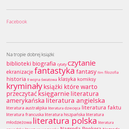
Facebook
Na tropie dobrej książki:
czytanie
biblioteki
biografia
cytaty
fantastyka
fantasy
ekranizacje
filozofia
film
historia
klasyka
komiksy
II wojna światowa
kryminały
książki które warto
księgarnie
przeczytać
literatura
literatura angielska
amerykańska
literatura faktu
literatura australijska
literatura dziecięca
literatura francuska
literatura hiszpańska
literatura
literatura polska
młodzieżowa
literatura
Nagroda Bookera