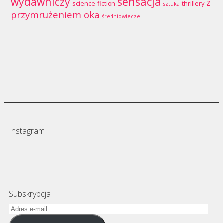
wydawniczy
sensacja
z
science-fiction
thrillery
sztuka
przymrużeniem oka
średniowiecze
Instagram
Subskrypcja
Adres
e-