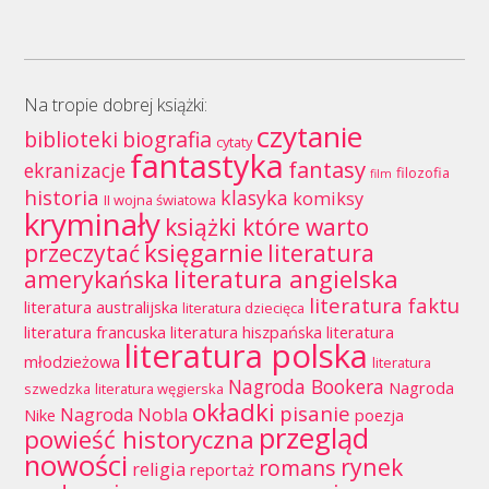
Na tropie dobrej książki:
czytanie
biblioteki
biografia
cytaty
fantastyka
fantasy
ekranizacje
filozofia
film
historia
klasyka
komiksy
II wojna światowa
kryminały
książki które warto
księgarnie
przeczytać
literatura
literatura angielska
amerykańska
literatura faktu
literatura australijska
literatura dziecięca
literatura francuska
literatura hiszpańska
literatura
literatura polska
młodzieżowa
literatura
Nagroda Bookera
Nagroda
szwedzka
literatura węgierska
okładki
pisanie
Nagroda Nobla
Nike
poezja
przegląd
powieść historyczna
nowości
rynek
romans
religia
reportaż