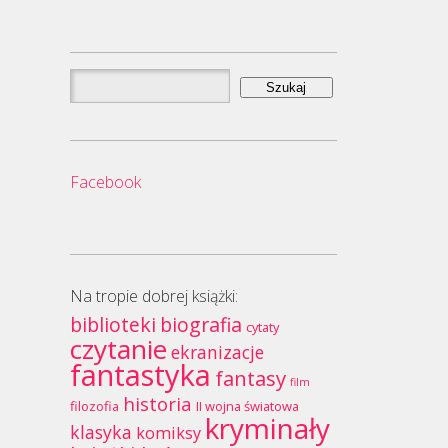
Szukaj:
Facebook
Na tropie dobrej książki:
biblioteki
biografia
cytaty
czytanie
ekranizacje
fantastyka
fantasy
film
historia
filozofia
II wojna światowa
kryminały
klasyka
komiksy