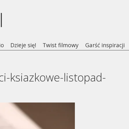
l
io
Dzieje się!
Twist filmowy
Garść inspiracji
i-ksiazkowe-listopad-