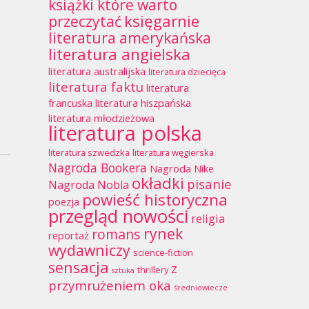
książki które warto
księgarnie
przeczytać
literatura amerykańska
literatura angielska
literatura australijska
literatura dziecięca
literatura faktu
literatura
francuska
literatura hiszpańska
literatura młodzieżowa
literatura polska
literatura szwedzka
literatura węgierska
Nagroda Bookera
Nagroda Nike
okładki
pisanie
Nagroda Nobla
powieść historyczna
poezja
przegląd nowości
religia
rynek
romans
reportaż
wydawniczy
science-fiction
sensacja
z
thrillery
sztuka
przymrużeniem oka
średniowiecze