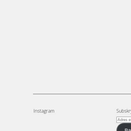
Instagram
Subskr
Adres
e-
Bą