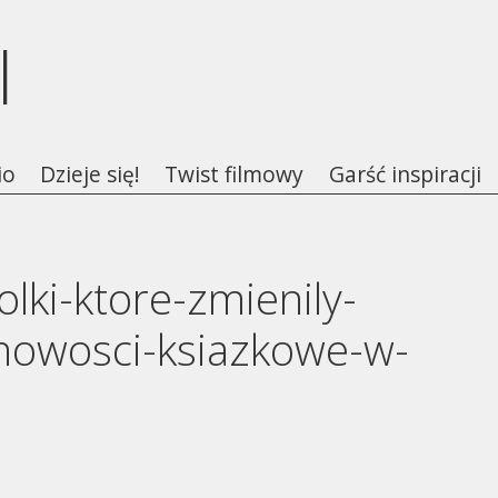
l
io
Dzieje się!
Twist filmowy
Garść inspiracji
lki-ktore-zmienily-
nowosci-ksiazkowe-w-