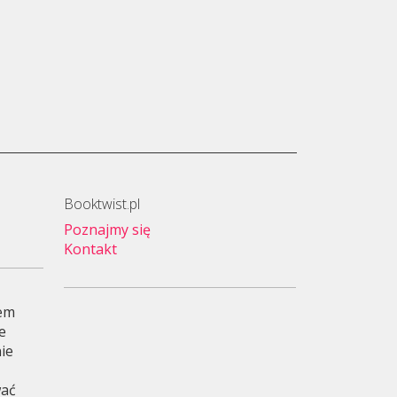
Booktwist.pl
Poznajmy się
Kontakt
wem
je
ie
wać