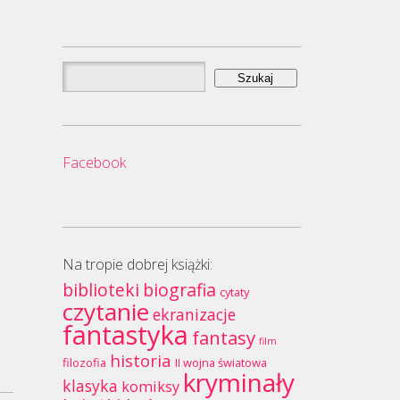
Szukaj:
Facebook
Na tropie dobrej książki:
biblioteki
biografia
cytaty
czytanie
ekranizacje
fantastyka
fantasy
film
historia
filozofia
II wojna światowa
kryminały
klasyka
komiksy