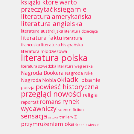
książki które warto
księgarnie
przeczytać
literatura amerykańska
literatura angielska
literatura australijska
literatura dziecięca
literatura faktu
literatura
francuska
literatura hiszpańska
literatura młodzieżowa
literatura polska
literatura szwedzka
literatura węgierska
Nagroda Bookera
Nagroda Nike
okładki
pisanie
Nagroda Nobla
powieść historyczna
poezja
przegląd nowości
religia
rynek
romans
reportaż
wydawniczy
science-fiction
sensacja
z
thrillery
sztuka
przymrużeniem oka
średniowiecze