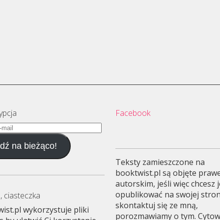
ypcja
Facebook
dź na bieżąco!
Teksty zamieszczone na
booktwist.pl są objęte pra
autorskim, jeśli więc chcesz 
opublikować na swojej stron
, ciasteczka
skontaktuj się ze mną,
ist.pl wykorzystuje pliki
porozmawiamy o tym. Cyto