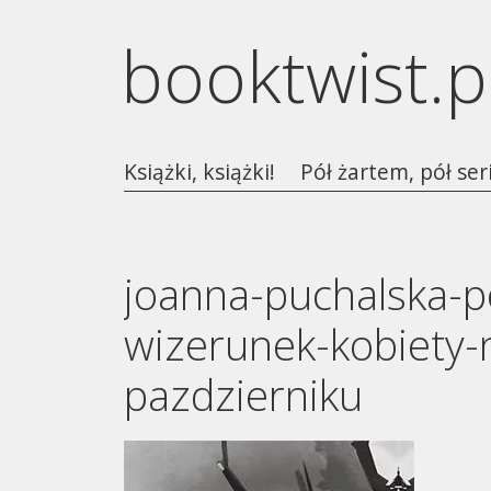
booktwist.p
Książki, książki!
Pół żartem, pół ser
joanna-puchalska-po
wizerunek-kobiety-
pazdzierniku