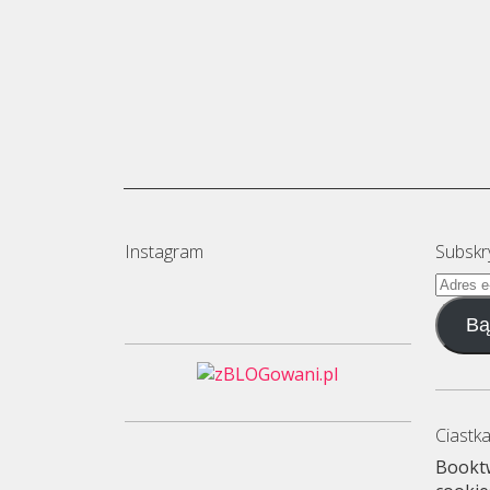
Instagram
Subskr
Adres
e-
Bą
mail
Ciastka
Booktw