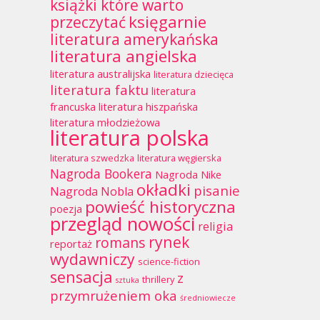
książki które warto
księgarnie
przeczytać
literatura amerykańska
literatura angielska
literatura australijska
literatura dziecięca
literatura faktu
literatura
francuska
literatura hiszpańska
literatura młodzieżowa
literatura polska
literatura szwedzka
literatura węgierska
Nagroda Bookera
Nagroda Nike
okładki
pisanie
Nagroda Nobla
powieść historyczna
poezja
przegląd nowości
religia
rynek
romans
reportaż
wydawniczy
science-fiction
sensacja
z
thrillery
sztuka
przymrużeniem oka
średniowiecze