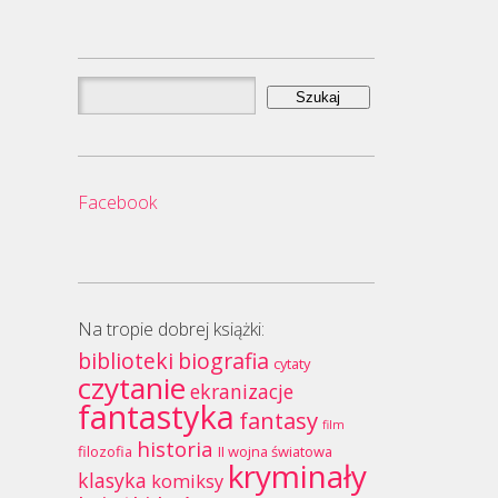
Szukaj:
Facebook
Na tropie dobrej książki:
biblioteki
biografia
cytaty
czytanie
ekranizacje
fantastyka
fantasy
film
historia
filozofia
II wojna światowa
kryminały
klasyka
komiksy