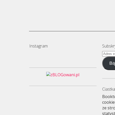
Instagram
Subskr
Adres
e-
Bą
mail
Ciastka
Booktw
cookie
ze str
statys