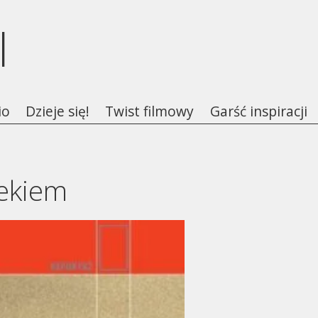
l
io
Dzieje się!
Twist filmowy
Garść inspiracji
iekiem