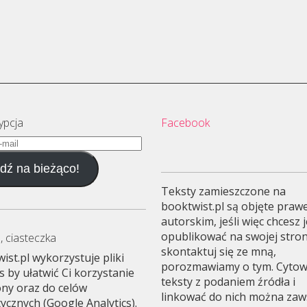
ypcja
Facebook
dź na bieżąco!
Teksty zamieszczone na
booktwist.pl są objęte pra
autorskim, jeśli więc chcesz 
opublikować na swojej stron
, ciasteczka
skontaktuj się ze mną,
ist.pl wykorzystuje pliki
porozmawiamy o tym. Cyto
s by ułatwić Ci korzystanie
teksty z podaniem źródła i
ony oraz do celów
linkować do nich można zawsz
tycznych (Google Analytics).