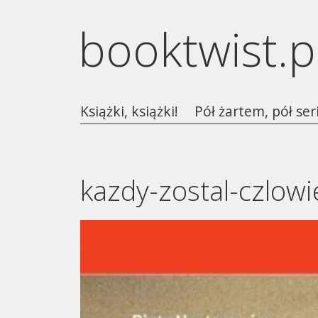
booktwist.p
Książki, książki!
Pół żartem, pół ser
kazdy-zostal-czlow