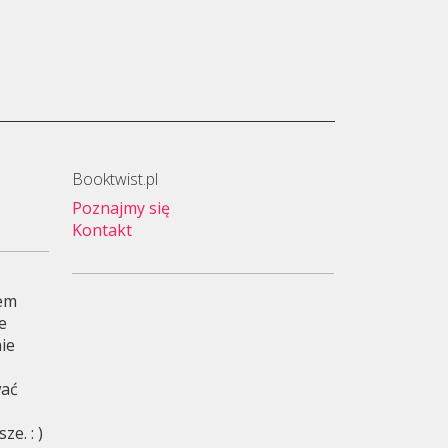
Booktwist.pl
Poznajmy się
Kontakt
wem
je
ie
wać
e. : )