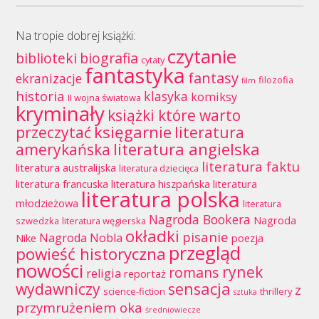
Na tropie dobrej książki:
czytanie
biblioteki
biografia
cytaty
fantastyka
fantasy
ekranizacje
filozofia
film
historia
klasyka
komiksy
II wojna światowa
kryminały
książki które warto
księgarnie
przeczytać
literatura
literatura angielska
amerykańska
literatura faktu
literatura australijska
literatura dziecięca
literatura francuska
literatura hiszpańska
literatura
literatura polska
młodzieżowa
literatura
Nagroda Bookera
Nagroda
szwedzka
literatura węgierska
okładki
pisanie
Nagroda Nobla
Nike
poezja
przegląd
powieść historyczna
nowości
rynek
romans
religia
reportaż
wydawniczy
sensacja
z
science-fiction
thrillery
sztuka
przymrużeniem oka
średniowiecze