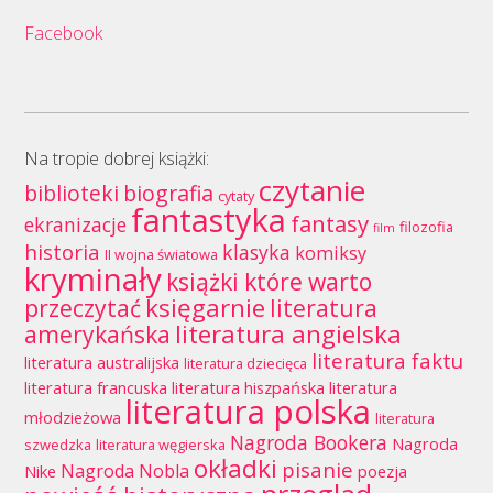
Facebook
Na tropie dobrej książki:
czytanie
biblioteki
biografia
cytaty
fantastyka
fantasy
ekranizacje
filozofia
film
historia
klasyka
komiksy
II wojna światowa
kryminały
książki które warto
księgarnie
przeczytać
literatura
literatura angielska
amerykańska
literatura faktu
literatura australijska
literatura dziecięca
literatura francuska
literatura hiszpańska
literatura
literatura polska
młodzieżowa
literatura
Nagroda Bookera
Nagroda
szwedzka
literatura węgierska
okładki
pisanie
Nagroda Nobla
Nike
poezja