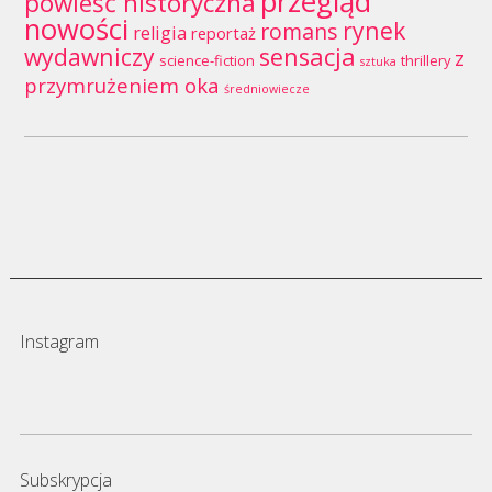
przegląd
powieść historyczna
nowości
rynek
romans
religia
reportaż
wydawniczy
sensacja
z
science-fiction
thrillery
sztuka
przymrużeniem oka
średniowiecze
Instagram
Subskrypcja